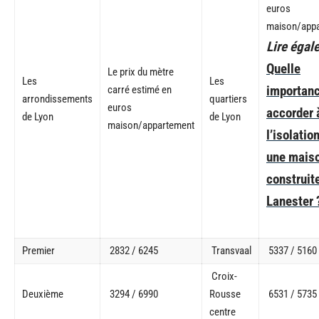
euros
maison/app
Lire égal
Quelle
Le prix du mètre
Les
Les
importan
carré estimé en
arrondissements
quartiers
euros
accorder 
de Lyon
de Lyon
maison/appartement
l’isolatio
une mais
construit
Lanester 
Premier
2832 / 6245
Transvaal
5337 / 5160
Croix-
Deuxième
3294 / 6990
Rousse
6531 / 5735
centre