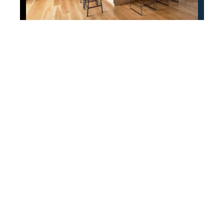
Décoration
Comment aménager
une cuisine avec bar ?
Contact
Mentions Légales
Sitemap
© 2025 | pole-amenagement-maison.fr