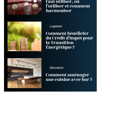
faut utiliser, où
l’utiliser et comment
harmoniser
Logement
Comment bénéficier
du Crédit d’Impôt pour
la Transition
Énergétique ?
Décoration
Comment aménager
une cuisine avec bar ?