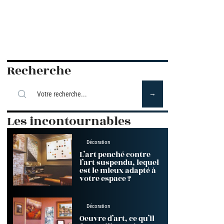
Recherche
Les incontournables
Décoration
L’art penché contre
l’art suspendu, lequel
est le mieux adapté à
votre espace ?
Décoration
Oeuvre d’art, ce qu’il