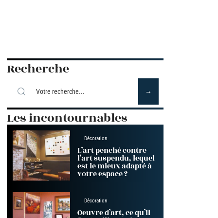
Recherche
Les incontournables
Décoration
L’art penché contre
l’art suspendu, lequel
est le mieux adapté à
votre espace ?
Décoration
Oeuvre d’art, ce qu’il