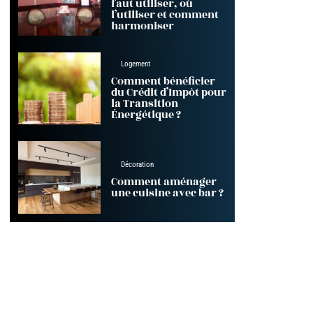
faut utiliser, où
l’utiliser et comment
harmoniser
Logement
Comment bénéficier
du Crédit d’Impôt pour
la Transition
Énergétique ?
Décoration
Comment aménager
une cuisine avec bar ?