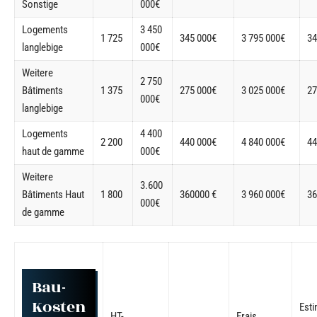
Sonstige
000€
Logements
3 450
1 725
345 000€
3 795 000€
34
langlebige
000€
Weitere
2 750
Bâtiments
1 375
275 000€
3 025 000€
27
000€
langlebige
Logements
4 400
2 200
440 000€
4 840 000€
44
haut de gamme
000€
Weitere
3.600
Bâtiments Haut
1 800
360000 €
3 960 000€
36
000€
de gamme
Bau-
Kosten
Esti
HT-
Frais