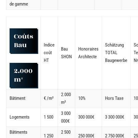
de gamme
Coûts
Bau
Indice
Schätzung
Sc
Bau
Honoraires
coût
TOTAL
Te
SHON
Architecte
HT
Baugewerbe
Ni
2.000
m²
2.000
Bâtiment
€ /m²
10%
Hors Taxe
1
m²
3 000
Logements
1 500
300 000€
3 300 000€
30
000€
Bâtiments
2 500
1 250
250 000€
2 750 000€
25