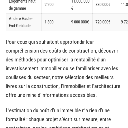
Logements haut
11.000.000
2 200
880 000€
11.
de gamme
€
Andere Haute-
1 800
9 000 000€
720 000€
9 72
End-Gebäude
Pour ceux qui souhaitent approfondir leur
compréhension des coûts de construction, découvrir
des méthodes pour optimiser la rentabilité d’un
investissement immobilier ou se familiariser avec les
coulisses du secteur, notre sélection des meilleurs
livres sur la construction, l’immobilier et l’architecture
offre une mine d’informations accessibles.
L’estimation du coût d’un immeuble n’a rien d’une
formalité : chaque projet s’écrit sur mesure, entre