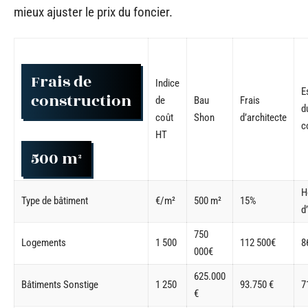
mieux ajuster le prix du foncier.
Frais de
Indice
E
construction
de
Bau
Frais
d
coût
Shon
d’architecte
c
HT
500 m²
H
Type de bâtiment
€/m²
500 m²
15%
d
750
Logements
1 500
112 500€
8
000€
625.000
Bâtiments Sonstige
1 250
93.750 €
7
€