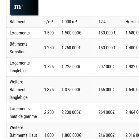
m²
Bâtiment
€/m²
1 000 m²
12%
Hors t
Logements
1 500
1.500 000€
180.000 €
1.680 
Bâtiments
1 250
1 250 000€
150.000 €
1.400 
Sonstige
Logements
1 725
1.725 000€
207 000€
1.932 
langlebige
Weitere
Bâtiments
1 375
1.375 000€
165 000€
1.540 
langlebige
Logements
2 200
2 200 000€
264 000€
2.464 
haut de gamme
Weitere
Bâtiments Haut
1 800
1.800 000€
216 000€
2 016 0