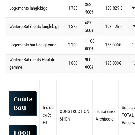
862
Logements langlebige
1 725
129-825 €
9
500€
687
Weitere Bâtiments langlebige
1 375
103.125 €
7
500€
1 100
Logements haut de gamme
2 200
165 000€
1
000€
Weitere Bâtiments Haut de
900
1 800
135 000€
1
gamme
000€
Coûts
Bau
Indice
Schätz
CONSTRUCTION
Honoraires
coût
TOTAL
SHON
Architecte
HT
Baugew
1 000