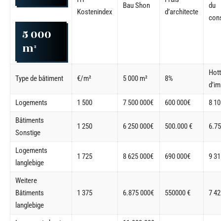
Bau Shon
du
Kostenindex
d’architecte
cons
5 000
m²
Hot
Type de bâtiment
€/m²
5 000 m²
8%
d’im
Logements
1 500
7 500 000€
600 000€
8 10
Bâtiments
1 250
6 250 000€
500.000 €
6.7
Sonstige
Logements
1 725
8 625 000€
690 000€
9 31
langlebige
Weitere
Bâtiments
1 375
6.875 000€
550000 €
7 42
langlebige