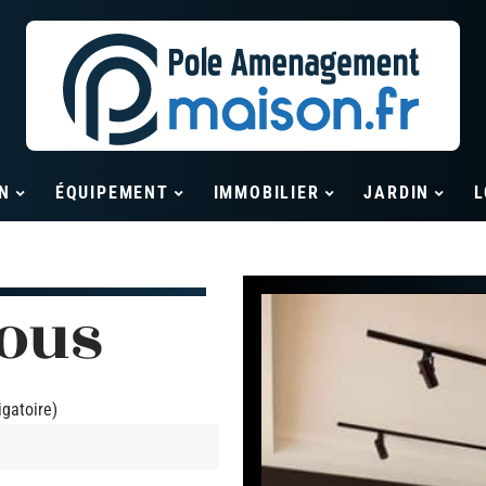
N
ÉQUIPEMENT
IMMOBILIER
JARDIN
L
ous
igatoire)