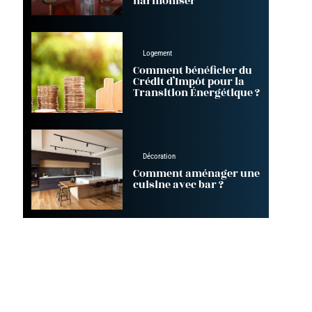
harmoniser
Logement
Comment bénéficier du
Crédit d’Impôt pour la
Transition Énergétique ?
Décoration
Comment aménager une
cuisine avec bar ?