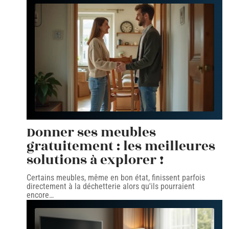
Donner ses meubles
gratuitement : les meilleures
solutions à explorer !
Certains meubles, même en bon état, finissent parfois
directement à la déchetterie alors qu'ils pourraient
encore
…