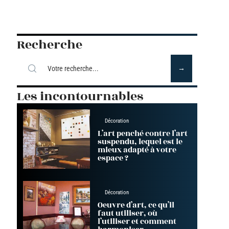
Recherche
Les incontournables
Décoration
L’art penché contre l’art
suspendu, lequel est le
mieux adapté à votre
espace ?
Décoration
Oeuvre d’art, ce qu’il
faut utiliser, où
l’utiliser et comment