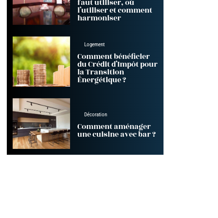
faut utiliser, où
l’utiliser et comment
harmoniser
Logement
Comment bénéficier
du Crédit d’Impôt pour
la Transition
Énergétique ?
Décoration
Comment aménager
une cuisine avec bar ?