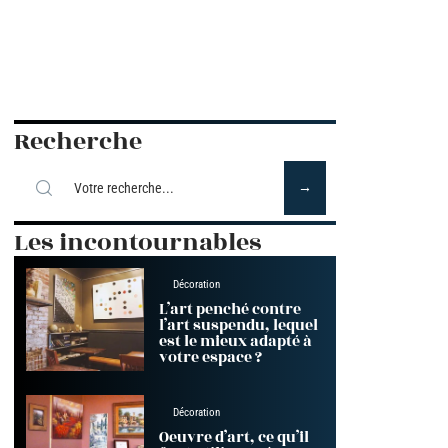
Recherche
Les incontournables
Décoration
L’art penché contre
l’art suspendu, lequel
est le mieux adapté à
votre espace ?
Décoration
Oeuvre d’art, ce qu’il