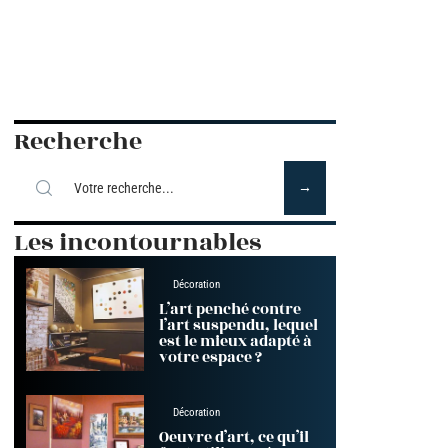
Recherche
Les incontournables
Décoration
L’art penché contre
l’art suspendu, lequel
est le mieux adapté à
votre espace ?
Décoration
Oeuvre d’art, ce qu’il