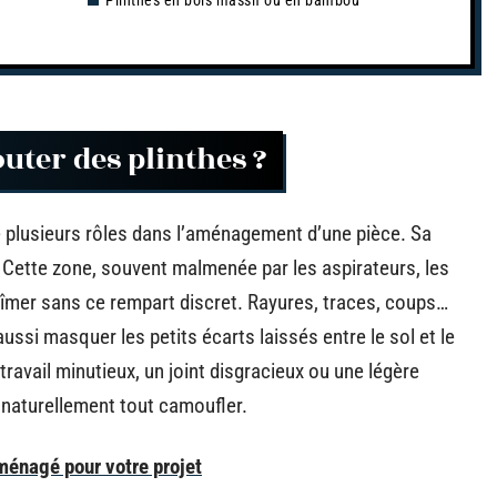
Plinthes en bois massif ou en bambou
uter des plinthes ?
ue plusieurs rôles dans l’aménagement d’une pièce. Sa
 Cette zone, souvent malmenée par les aspirateurs, les
bîmer sans ce rempart discret. Rayures, traces, coups…
 aussi masquer les petits écarts laissés entre le sol et le
ravail minutieux, un joint disgracieux ou une légère
nt naturellement tout camoufler.
ménagé pour votre projet