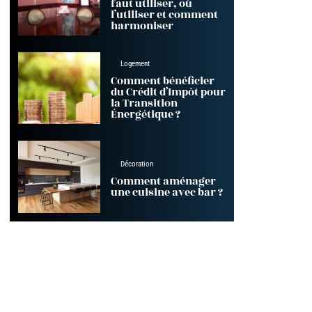
faut utiliser, où
l’utiliser et comment
harmoniser
Logement
Comment bénéficier
du Crédit d’Impôt pour
la Transition
Énergétique ?
Décoration
Comment aménager
une cuisine avec bar ?