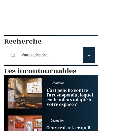
Recherche
Les incontournables
Décoration
L’art penché contre
l’art suspendu, lequel
est le mieux adapté à
votre espace ?
Décoration
Oeuvre d’art, ce qu’il