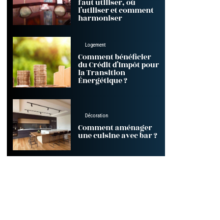
faut utiliser, où
l’utiliser et comment
harmoniser
Logement
Comment bénéficier
du Crédit d’Impôt pour
la Transition
Énergétique ?
Décoration
Comment aménager
une cuisine avec bar ?