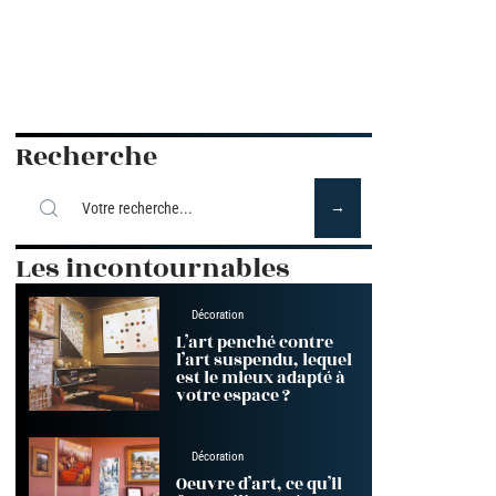
Recherche
Les incontournables
Décoration
L’art penché contre
l’art suspendu, lequel
est le mieux adapté à
votre espace ?
Décoration
Oeuvre d’art, ce qu’il