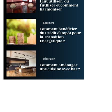
faut utiliser, où
l’utiliser et comment
harmoniser
Logement
Comment bénéficier
du Crédit d’Impôt pour
la Transition
Énergétique ?
Décoration
Comment aménager
une cuisine avec bar ?