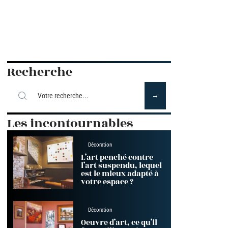
Recherche
Les incontournables
Décoration
L’art penché contre
l’art suspendu, lequel
est le mieux adapté à
votre espace ?
Décoration
Oeuvre d’art, ce qu’il