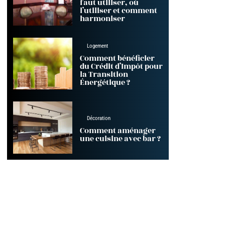
faut utiliser, où
l’utiliser et comment
harmoniser
Logement
Comment bénéficier
du Crédit d’Impôt pour
la Transition
Énergétique ?
Décoration
Comment aménager
une cuisine avec bar ?