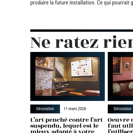
produire la future installation. Ce qui pourra
Ne ratez rie
Décoration
11 mars 2026
Décoration
L’art penché contre l’art
Oeuvre d
suspendu, lequel est le
faut uti
mieux adapté à votre
l’utilis