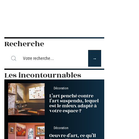
Recherche
Les incontournables
Décoration
L’art penché contre
l’art suspendu, lequel
est le mieux adapté à
votre espace ?
Décoration
Oeuvre d’art, ce qu’il