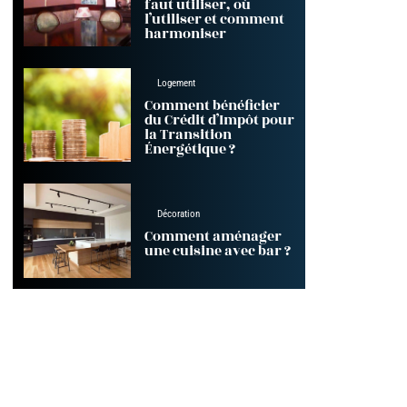
faut utiliser, où
l’utiliser et comment
harmoniser
Logement
Comment bénéficier
du Crédit d’Impôt pour
la Transition
Énergétique ?
Décoration
Comment aménager
une cuisine avec bar ?