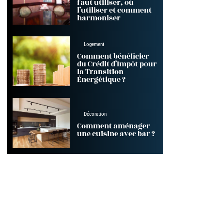
faut utiliser, où
l’utiliser et comment
harmoniser
Logement
Comment bénéficier
du Crédit d’Impôt pour
la Transition
Énergétique ?
Décoration
Comment aménager
une cuisine avec bar ?