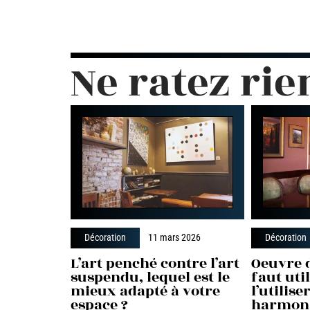
Ne ratez rie
Décoration
11 mars 2026
Décoration
L’art penché contre l’art
Oeuvre d
suspendu, lequel est le
faut uti
mieux adapté à votre
l’utilis
espace ?
harmon