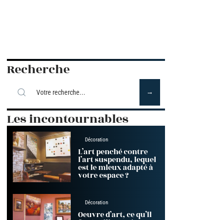
Recherche
Les incontournables
Décoration
L’art penché contre
l’art suspendu, lequel
est le mieux adapté à
votre espace ?
Décoration
Oeuvre d’art, ce qu’il