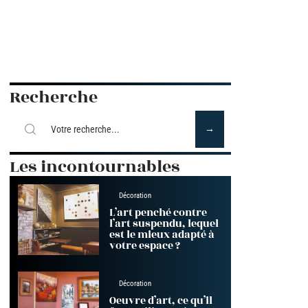
Recherche
Les incontournables
Décoration
L’art penché contre
l’art suspendu, lequel
est le mieux adapté à
votre espace ?
Décoration
Oeuvre d’art, ce qu’il