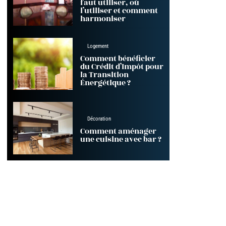
faut utiliser, où
l’utiliser et comment
harmoniser
Logement
Comment bénéficier
du Crédit d’Impôt pour
la Transition
Énergétique ?
Décoration
Comment aménager
une cuisine avec bar ?