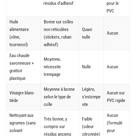
résidus d’adhésif
pour le
PVC
Huile
Bonne sur colles
alimentaire
non réticulées
Quasi
Aucun
(olive,
(stickers, ruban
nulle
tournesol)
adhésif)
Eau chaude
Moyenne,
savonneuse +
nécessite
Nulle
Aucun
grattoir
trempage
plastique
Moyenne à bonne
Légère,
Vinaigre blanc
Aucun sur
selon le type de
s’estompe
tiède
PVC rigide
colle
vite
Nettoyant aux
Aucun
Très bonne, y
Faible
agrumes (sans
(formulé
compris sur
(odeur
solvant
pour
résidus anciens
citronnée)