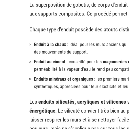
La superposition de gobetis, de corps d’enduit 
aux supports composites. Ce procédé permet a
Chaque type d’enduit possède des atouts distinc
Enduit à la chaux
: idéal pour les murs anciens qui
des mouvements du support.
Enduit au ciment
: conseillé pour les
maçonneries 
perméabilité à la vapeur d’eau le rend peu compatib
Enduits minéraux et organiques
: les premiers mari
synthétiques, appréciées pour leur élasticité et le
Les
enduits silicatés, acryliques et silicones
s
énergétique
. Le silicaté convient très bien au
laisser respirer les murs et à se nettoyer facil
couleurs, mais ne s’applique pas sur tous les 