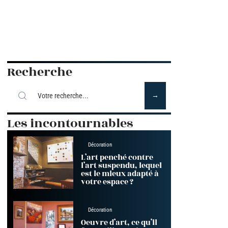
Recherche
Les incontournables
Décoration
L’art penché contre
l’art suspendu, lequel
est le mieux adapté à
votre espace ?
Décoration
Oeuvre d’art, ce qu’il