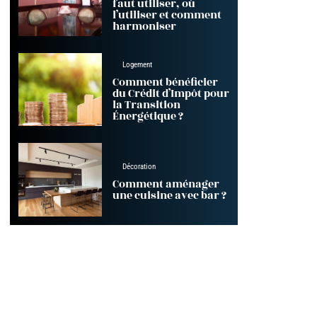
faut utiliser, où
l’utiliser et comment
harmoniser
Logement
Comment bénéficier
du Crédit d’Impôt pour
la Transition
Énergétique ?
Décoration
Comment aménager
une cuisine avec bar ?