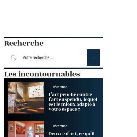
Recherche
Les incontournables
Décoration
L’art penché contre
l’art suspendu, lequel
est le mieux adapté à
votre espace ?
Décoration
Oeuvre d’art, ce qu’il