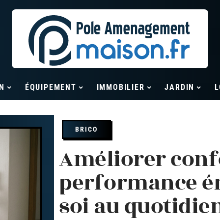
N
ÉQUIPEMENT
IMMOBILIER
JARDIN
L
BRICO
Améliorer confo
performance én
soi au quotidie