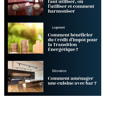
faut utiliser, où
l’utiliser et comment
harmoniser
Logement
Comment bénéficier
du Crédit d’Impôt pour
la Transition
Énergétique ?
Décoration
Comment aménager
une cuisine avec bar ?