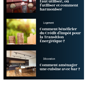
faut utiliser, où
l’utiliser et comment
harmoniser
Logement
Comment bénéficier
du Crédit d’Impôt pour
la Transition
Énergétique ?
Décoration
Comment aménager
une cuisine avec bar ?