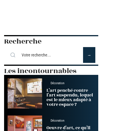
Recherche
Les incontournables
Décoration
L’art penché contre
l’art suspendu, lequel
est le mieux adapté à
votre espace ?
Décoration
Oeuvre d’art, ce qu’il