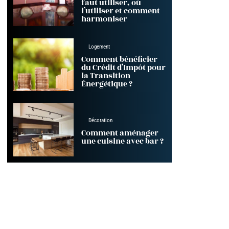
faut utiliser, où
l’utiliser et comment
harmoniser
Logement
Comment bénéficier
du Crédit d’Impôt pour
la Transition
Énergétique ?
Décoration
Comment aménager
une cuisine avec bar ?