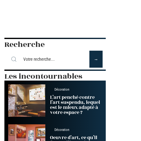
Recherche
Les incontournables
Décoration
L’art penché contre
l’art suspendu, lequel
est le mieux adapté à
votre espace ?
Décoration
Oeuvre d’art, ce qu’il