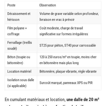
Poste
Observation
Décaissement et
Volume de grave variable selon profondeur,
hérisson
livraison en vrac à prévoir
Film polyane +
Coût modeste, charge de travail
coffrage
significative sur formes irrégulières
Ferraillage (treillis
ST25 pour piéton, ST40 pour carrossable
soudé)
Béton (toupie ou
120 à 250 euros/m³ en toupie, moins cher
bétonnière)
en bétonnière mais plus long
Location matériel
Bétonnière, plaque vibrante, règle vibrante
Isolation sous dalle
Surcoût marqué, panneaux XPS ou PIR
(si applicable)
En cumulant matériaux et location,
une dalle de 20 m²