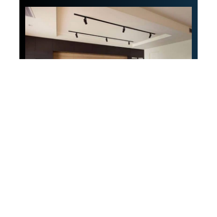
Décoration
Comment aménager
une cuisine avec bar ?