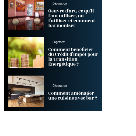
Décoration
Oeuvre d’art, ce qu’il
faut utiliser, où
l’utiliser et comment
harmoniser
Logement
Comment bénéficier
du Crédit d’Impôt pour
la Transition
Énergétique ?
Décoration
Comment aménager
une cuisine avec bar ?