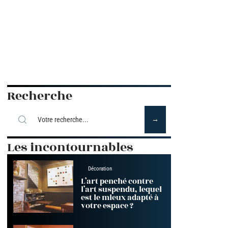
Recherche
Les incontournables
Décoration
L’art penché contre
l’art suspendu, lequel
est le mieux adapté à
votre espace ?