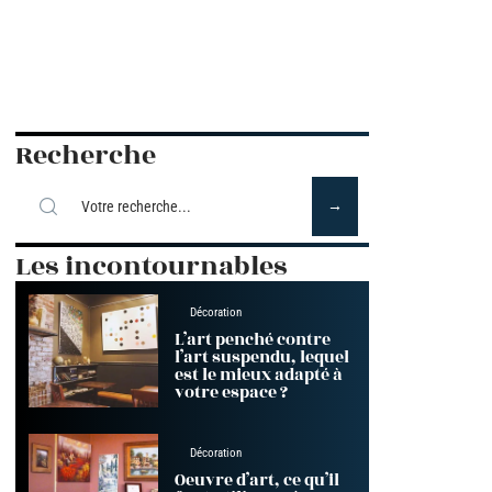
Recherche
Les incontournables
Décoration
L’art penché contre
l’art suspendu, lequel
est le mieux adapté à
votre espace ?
Décoration
Oeuvre d’art, ce qu’il