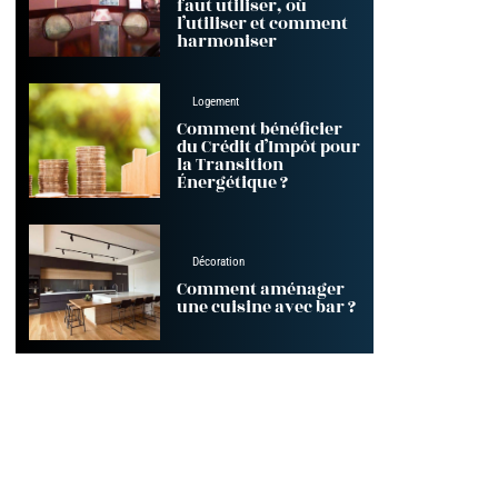
faut utiliser, où
l’utiliser et comment
harmoniser
Logement
Comment bénéficier
du Crédit d’Impôt pour
la Transition
Énergétique ?
Décoration
Comment aménager
une cuisine avec bar ?