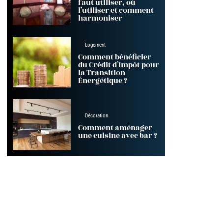
faut utiliser, où
l’utiliser et comment
harmoniser
Logement
Comment bénéficier
du Crédit d’Impôt pour
la Transition
Énergétique ?
Décoration
Comment aménager
une cuisine avec bar ?