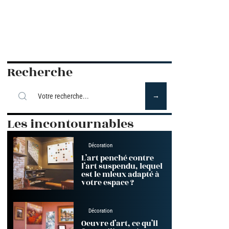
Recherche
Les incontournables
Décoration
L’art penché contre
l’art suspendu, lequel
est le mieux adapté à
votre espace ?
Décoration
Oeuvre d’art, ce qu’il